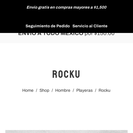
Envío gratis en compras mayores a $1,500
HOMBRE
Seguimiento de Pedido
Servicio al Cliente
ENVÍO A TODO MÉXICO
por $150.00
MUJER
Rocku
NUEVAS COLECCIONES
Home
/
Shop
/
Hombre
/
Playeras
/
Rocku
REBAJAS