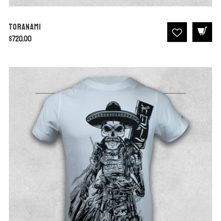
Toranami
$
720.00