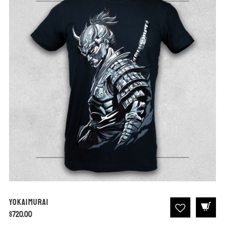
Yokaimurai
$
720.00