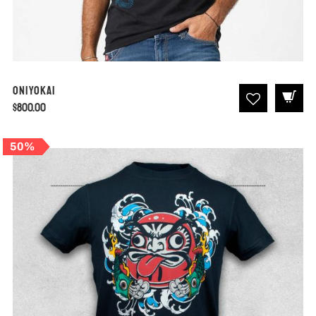
Oniyokai
$
800.00
50%