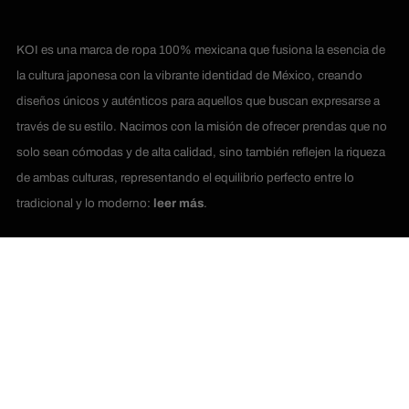
KOI es una marca de ropa 100% mexicana que fusiona la esencia de
la cultura japonesa con la vibrante identidad de México, creando
diseños únicos y auténticos para aquellos que buscan expresarse a
través de su estilo. Nacimos con la misión de ofrecer prendas que no
solo sean cómodas y de alta calidad, sino también reflejen la riqueza
de ambas culturas, representando el equilibrio perfecto entre lo
tradicional y lo moderno:
leer más
.
© KOI México •
Aviso de Privacidad