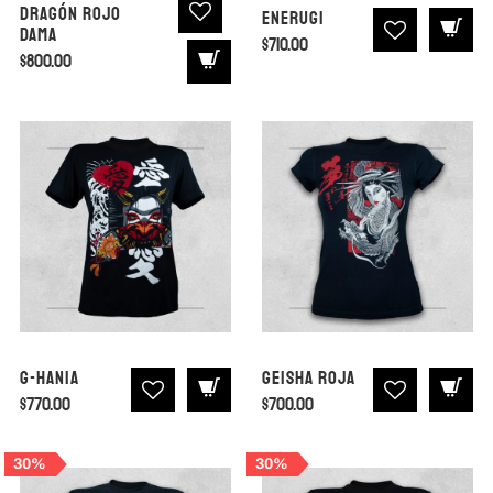
Dragón Rojo
Enerugi
Dama
$
710.00
$
800.00
G-Hania
Geisha Roja
$
770.00
$
700.00
30%
30%