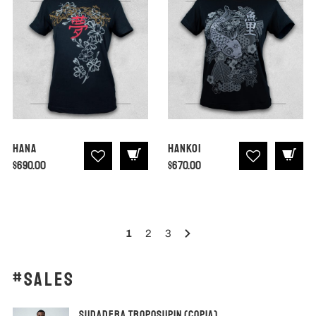
Hana
Hankoi
$
690.00
$
670.00
1
2
3
#SALES
SUDADERA TROPOSUPIN (copia)