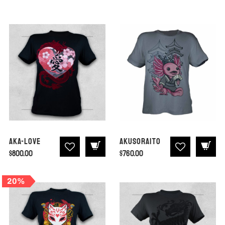
Aka-Love
Akusoraito
$
800.00
$
760.00
20%