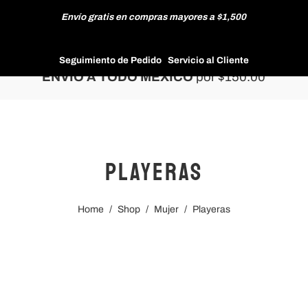
Envío gratis en compras mayores a $1,500
HOMBRE
Seguimiento de Pedido
Servicio al Cliente
ENVÍO A TODO MÉXICO
por $150.00
MUJER
Playeras
NUEVAS COLECCIONES
Home
/
Shop
/
Mujer
/
Playeras
REBAJAS