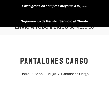
Envío gratis en compras mayores a $1,500
HOMBRE
Seguimiento de Pedido
Servicio al Cliente
ENVÍO A TODO MÉXICO
por $150.00
MUJER
Pantalones Cargo
NUEVAS COLECCIONES
Home
/
Shop
/
Mujer
/
Pantalones Cargo
REBAJAS