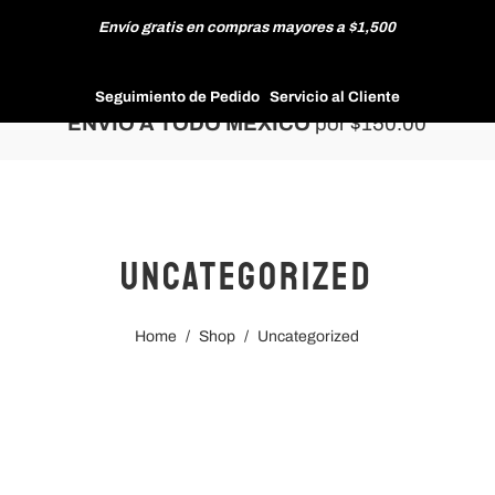
Envío gratis en compras mayores a $1,500
HOMBRE
Seguimiento de Pedido
Servicio al Cliente
ENVÍO A TODO MÉXICO
por $150.00
MUJER
Uncategorized
NUEVAS COLECCIONES
Home
/
Shop
/
Uncategorized
REBAJAS