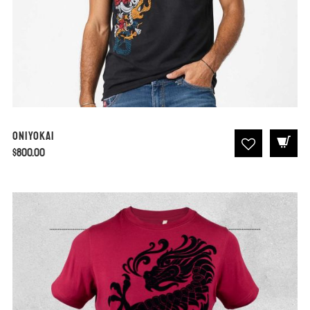
Oniyokai
$
800.00