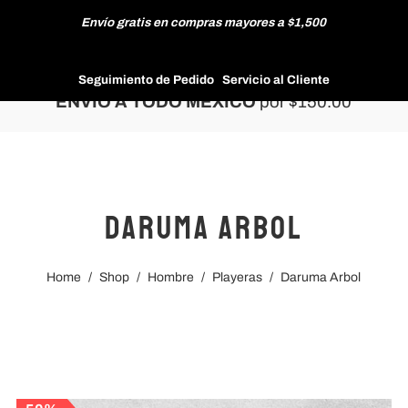
Envío gratis en compras mayores a $1,500
HOMBRE
Seguimiento de Pedido
Servicio al Cliente
ENVÍO A TODO MÉXICO
por $150.00
MUJER
Daruma Arbol
NUEVAS COLECCIONES
Home
/
Shop
/
Hombre
/
Playeras
/
Daruma Arbol
REBAJAS