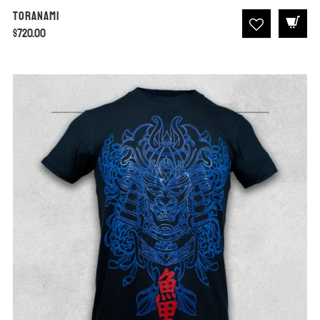
Toranami
$
720.00