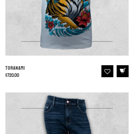
Toranami
$
720.00