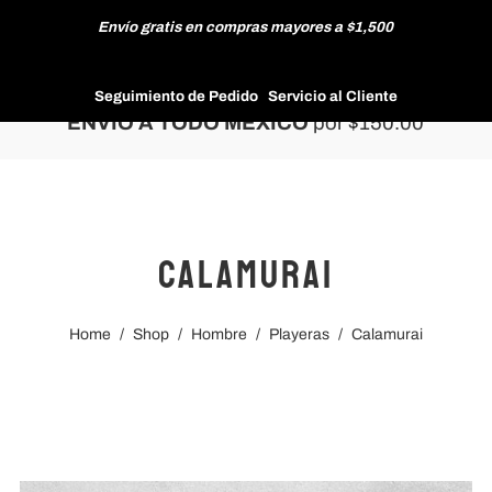
Envío gratis en compras mayores a $1,500
HOMBRE
Seguimiento de Pedido
Servicio al Cliente
ENVÍO A TODO MÉXICO
por $150.00
MUJER
Calamurai
NUEVAS COLECCIONES
Home
/
Shop
/
Hombre
/
Playeras
/
Calamurai
REBAJAS