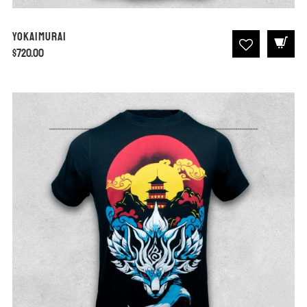
Yokaimurai
$
720.00