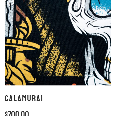
Calamurai
$
700.00