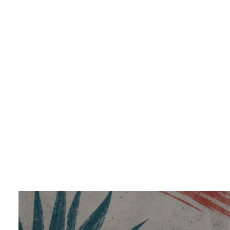
SUDADERA TROPOSUPIN (copia)
$
1,300.00