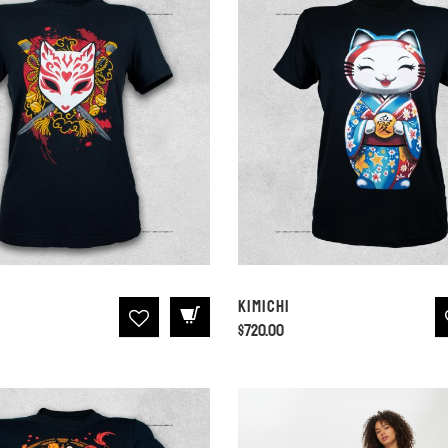
Kimichi
$
720.00