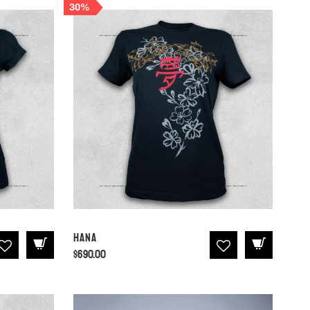
30%
Hana
$
690.00