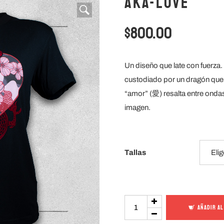
Aka-Love
$
800.00
Un diseño que late con fuerza.
custodiado por un dragón que en
“amor” (愛) resalta entre ondas
imagen.
Tallas
Aka-
AÑADIR AL
Love