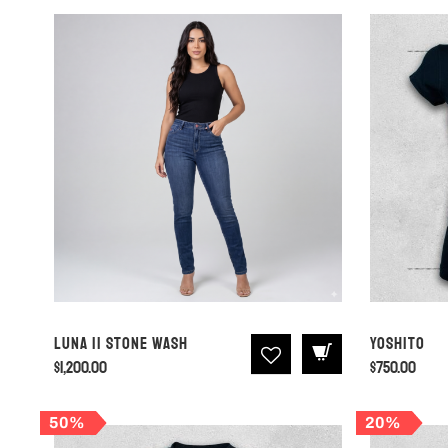
Luna II Stone Wash
Yoshito
$
1,200.00
$
750.00
50%
20%