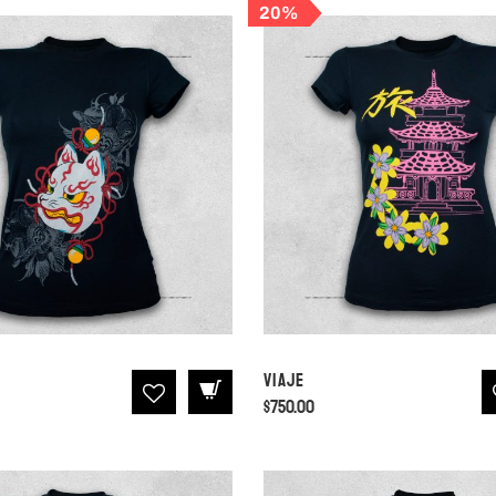
20%
Viaje
$
750.00