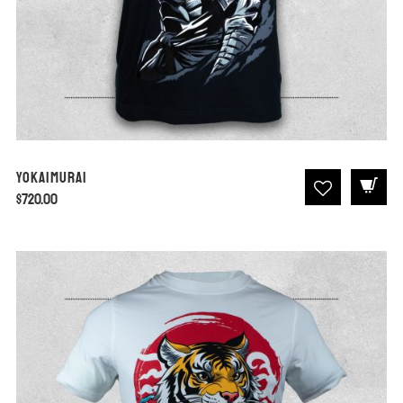
Yokaimurai
$
720.00