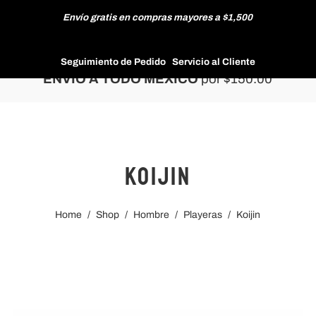
Envío gratis en compras mayores a $1,500
HOMBRE
Seguimiento de Pedido
Servicio al Cliente
ENVÍO A TODO MÉXICO
por $150.00
MUJER
Koijin
NUEVAS COLECCIONES
Home
/
Shop
/
Hombre
/
Playeras
/
Koijin
REBAJAS