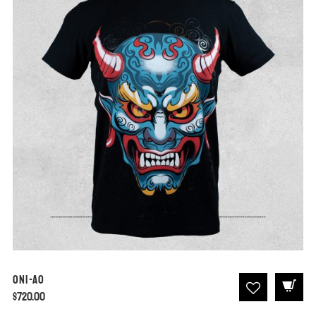
Oni-Ao
$
720.00