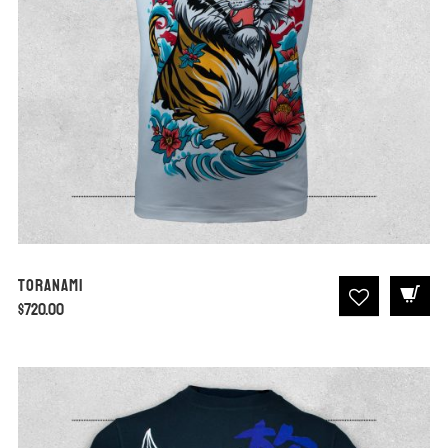
Toranami
$
720.00