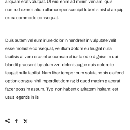
aliquam erat volutpat. Ut wisi enim ad minim veniam, quis
nostrud exerci tation ullamcorper suscipit lobortis nisl ut aliquip
ex ea commodo consequat.
Duis autem vel eum iriure dolor in hendrerit in vulputate velit
esse molestie consequat, vel illum dolore eu feugiat nulla
facilisis at vero eros et accumsan et iusto odio dignissim qui
blandit praesent luptatum zzril delenit augue duis dolore te
feugait nulla facilisi. Nam liber tempor cum soluta nobis eleifend
option congue nihil imperdiet doming id quod mazim placerat
facer possim assum. Typi non habent claritatem insitam; est
usus legentis in iis