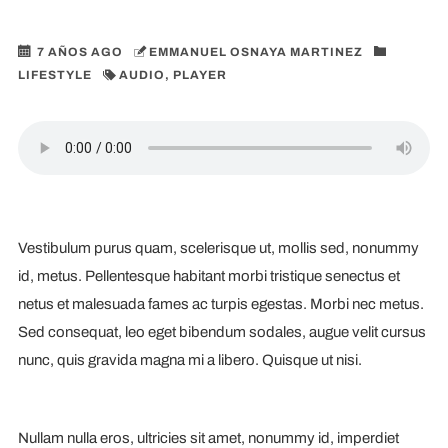
7 AÑOS AGO
EMMANUEL OSNAYA MARTINEZ
TIENDAS
LIFESTYLE
AUDIO
,
PLAYER
CONTACTO
Vestibulum purus quam, scelerisque ut, mollis sed, nonummy
id, metus. Pellentesque habitant morbi tristique senectus et
netus et malesuada fames ac turpis egestas. Morbi nec metus.
Sed consequat, leo eget bibendum sodales, augue velit cursus
nunc, quis gravida magna mi a libero. Quisque ut nisi.
Nullam nulla eros, ultricies sit amet, nonummy id, imperdiet