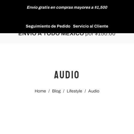
Envío gratis en compras mayores a $1,500
HOMBRE
Seguimiento de Pedido
Servicio al Cliente
ENVÍO A TODO MÉXICO
por $150.00
MUJER
Audio
NUEVAS COLECCIONES
Home
/
Blog
/
Lifestyle
/
Audio
REBAJAS