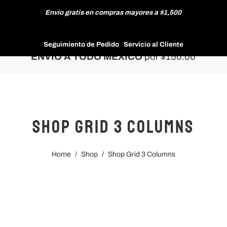
Envío gratis en compras mayores a $1,500
HOMBRE
Seguimiento de Pedido
Servicio al Cliente
ENVÍO A TODO MÉXICO
por $150.00
MUJER
Shop Grid 3 Columns
NUEVAS COLECCIONES
Home
/
Shop
/
Shop Grid 3 Columns
REBAJAS