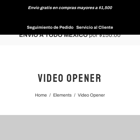
Envío gratis en compras mayores a $1,500
HOMBRE
Seguimiento de Pedido
Servicio al Cliente
ENVÍO A TODO MÉXICO
por $150.00
MUJER
Video Opener
NUEVAS COLECCIONES
Home
/
Elements
/
Video Opener
REBAJAS