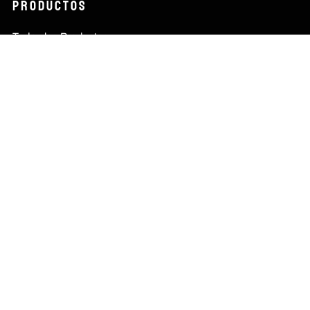
Productos
Todos los Productos
Hombre
Mujer
Nuevas Colecciones
Información
Nosotros
FAQs
Cambios y Devoluciones
Contacto
Escríbenos
contacto@tiendakoi.com