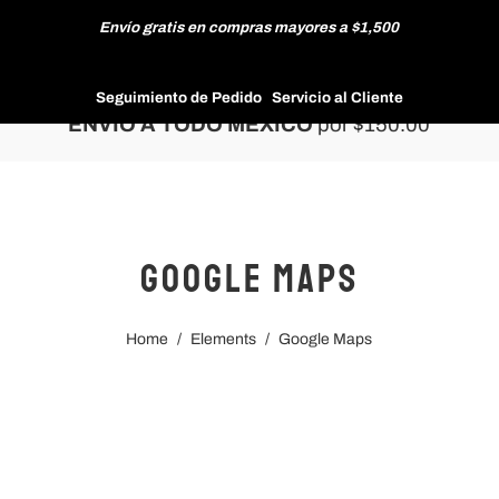
Envío gratis en compras mayores a $1,500
HOMBRE
Seguimiento de Pedido
Servicio al Cliente
ENVÍO A TODO MÉXICO
por $150.00
MUJER
Google Maps
NUEVAS COLECCIONES
Home
/
Elements
/
Google Maps
REBAJAS