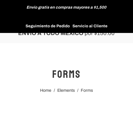
Envío gratis en compras mayores a $1,500
HOMBRE
Seguimiento de Pedido
Servicio al Cliente
ENVÍO A TODO MÉXICO
por $150.00
MUJER
Forms
NUEVAS COLECCIONES
Home
/
Elements
/
Forms
REBAJAS