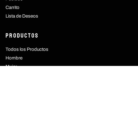
Carrito
Lista de Deseos
Productos
Todos los Productos
Hombre
Mujer
Nuevas Colecciones
Información
Nosotros
FAQs
Cambios y Devoluciones
Contacto