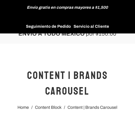
Envío gratis en compras mayores a $1,500
HOMBRE
Seguimiento de Pedido
Servicio al Cliente
ENVÍO A TODO MÉXICO
por $150.00
MUJER
Content | Brands
NUEVAS COLECCIONES
Carousel
Home
/
Content Block
/
Content | Brands Carousel
REBAJAS