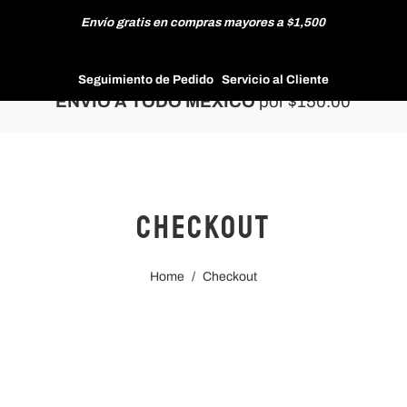
Envío gratis en compras mayores a $1,500
HOMBRE
Seguimiento de Pedido
Servicio al Cliente
ENVÍO A TODO MÉXICO
por $150.00
MUJER
Checkout
NUEVAS COLECCIONES
Home
/
Checkout
REBAJAS